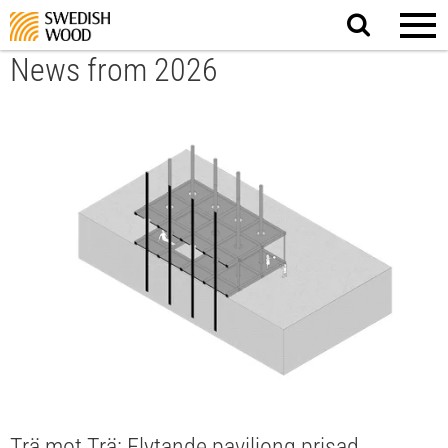
Search
website.
News from 2026
Trä mot Trä: Flytande paviljong prisad