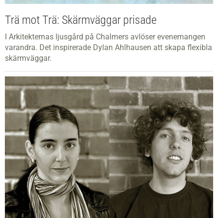
Trä mot Trä: Skärmväggar prisade
I Arkitekternas ljusgård på Chalmers avlöser evenemangen
varandra. Det inspirerade Dylan Ahlhausen att skapa flexibla
skärmväggar.