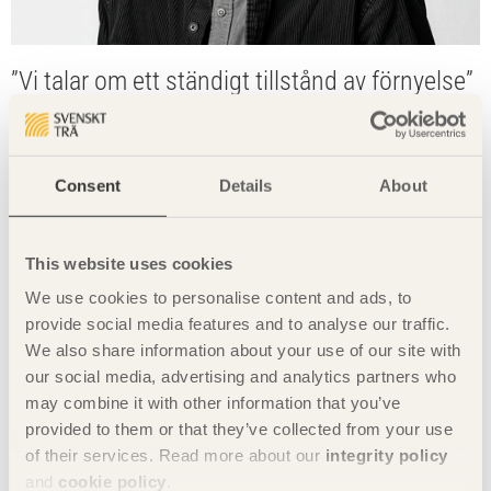
”Vi talar om ett ständigt tillstånd av förnyelse”
Transpositioning – en medveten förflyttning mellan
yrkesroller som tvingar fram nya frågor och en mer
dynamisk gestaltning.
Consent
Details
About
This website uses cookies
We use cookies to personalise content and ads, to
provide social media features and to analyse our traffic.
We also share information about your use of our site with
our social media, advertising and analytics partners who
may combine it with other information that you’ve
provided to them or that they’ve collected from your use
of their services. Read more about our
integrity policy
and
cookie policy
.